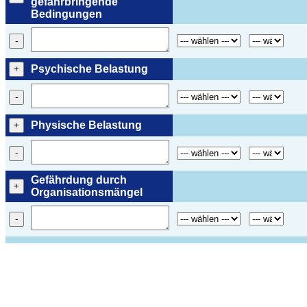
gefahrbringende
Bedingungen
-
Psychische Belastung
+
-
Physische Belastung
+
-
Gefährdung durch
+
Organisationsmängel
-